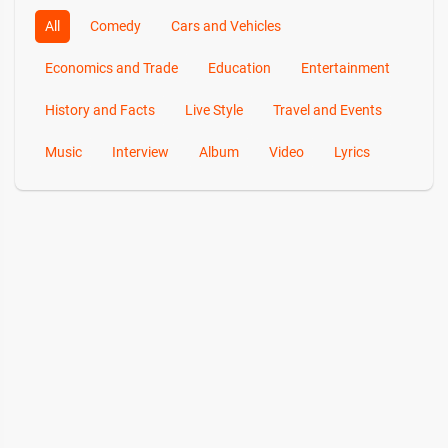
All
Comedy
Cars and Vehicles
Economics and Trade
Education
Entertainment
History and Facts
Live Style
Travel and Events
Music
Interview
Album
Video
Lyrics