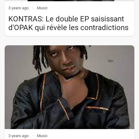
3 years ago
·
Music
KONTRAS: Le double EP saisissant
d'OPAK qui révèle les contradictions
de l'existence
3 years ago
·
Music