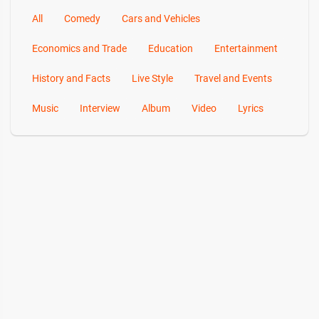
All
Comedy
Cars and Vehicles
Economics and Trade
Education
Entertainment
History and Facts
Live Style
Travel and Events
Music
Interview
Album
Video
Lyrics