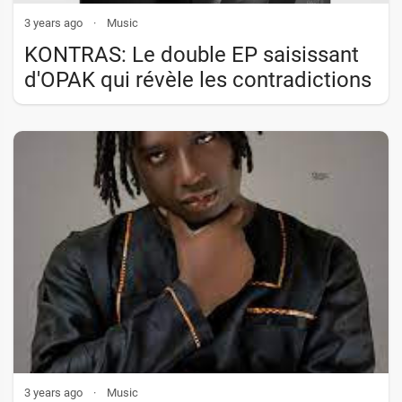
3 years ago
·
Music
KONTRAS: Le double EP saisissant
d'OPAK qui révèle les contradictions
de l'existence
3 years ago
·
Music