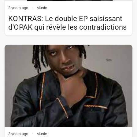
3 years ago
·
Music
KONTRAS: Le double EP saisissant
d'OPAK qui révèle les contradictions
de l'existence
3 years ago
·
Music