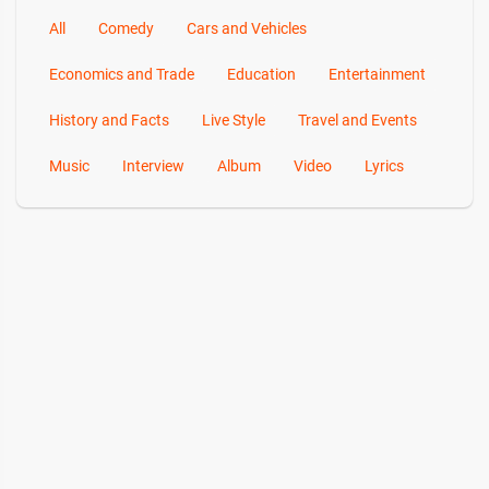
All
Comedy
Cars and Vehicles
Economics and Trade
Education
Entertainment
History and Facts
Live Style
Travel and Events
Music
Interview
Album
Video
Lyrics