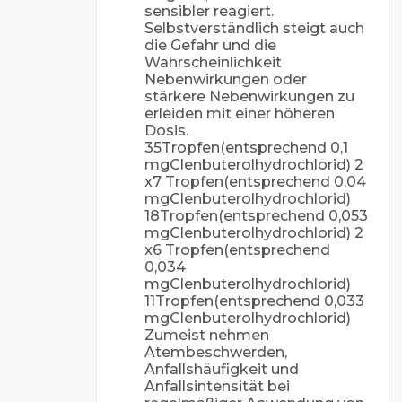
sensibler reagiert.
Selbstverständlich steigt auch
die Gefahr und die
Wahrscheinlichkeit
Nebenwirkungen oder
stärkere Nebenwirkungen zu
erleiden mit einer höheren
Dosis.
35Tropfen(entsprechend 0,1
mgClenbuterolhydrochlorid) 2
x7 Tropfen(entsprechend 0,04
mgClenbuterolhydrochlorid)
18Tropfen(entsprechend 0,053
mgClenbuterolhydrochlorid) 2
x6 Tropfen(entsprechend
0,034
mgClenbuterolhydrochlorid)
11Tropfen(entsprechend 0,033
mgClenbuterolhydrochlorid)
Zumeist nehmen
Atembeschwerden,
Anfallshäufigkeit und
Anfallsintensität bei