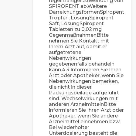
regelmäßiger Anwendung von
SPIROPENT ab.Weitere
DarreichungsformenSpiropent
Tropfen, LösungSpiropent
Saft, LösungSpiropent
Tabletten zu 0,02 mg
GegenmaßnahmenBitte
nehmen Sie Kontakt mit
Ihrem Arzt auf, damit er
aufgetretene
Nebenwirkungen
gegebenenfalls behandeln
kann.4.3 Informieren Sie Ihren
Arzt oder Apotheker, wenn Sie
Nebenwirkungen bemerken,
die nicht in dieser
Packungsbeilage aufgeführt
sind. Wechselwirkungen mit
anderen ArzneimittelnBitte
informieren Sie Ihren Arzt oder
Apotheker, wenn Sie andere
Arzneimittel einnehmen bzw.
Bei wiederholter
Unterdosierung besteht die