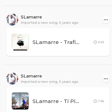
SLamarre
Imported a new song,
5 years ago
SLamarre - Trafiquant X Kensly Monestime, Clyde et Gamma
4:43
SLamarre
Imported a new song,
5 years ago
SLamarre - Ti Piano Made In USA
7:46