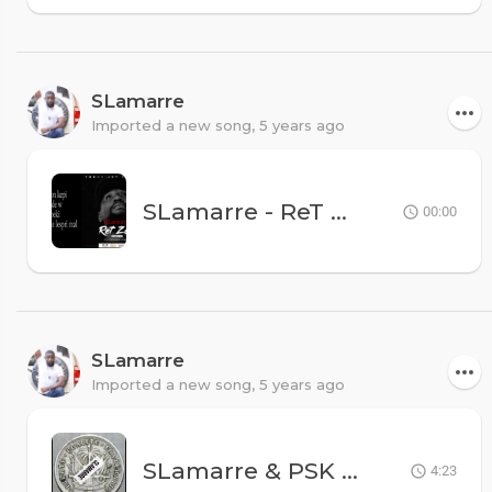
SLamarre
Imported a new song,
5 years ago
SLamarre - ReT ZanJ Part II (Pour Manassé)
00:00
SLamarre
Imported a new song,
5 years ago
SLamarre & PSK - Yo Fè Nou Mal
4:23