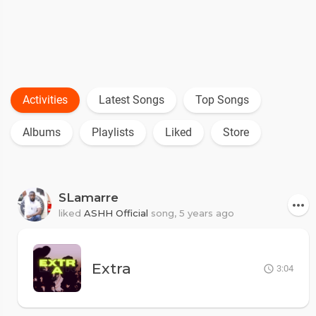
Activities
Latest Songs
Top Songs
Albums
Playlists
Liked
Store
SLamarre
liked
ASHH Official
song,
5 years ago
Extra
3:04