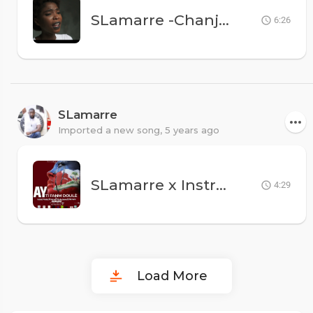
SLamarre -Chanje Konstitisyon an san Nou Se Kont Nou & Patrick E.M, Négresse C, Instruit M, Rapha
6:26
SLamarre
Imported a new song,
5 years ago
SLamarre x Instruit Mental & Nervno - Ay Ti Fanm Doulè
4:29
Load More