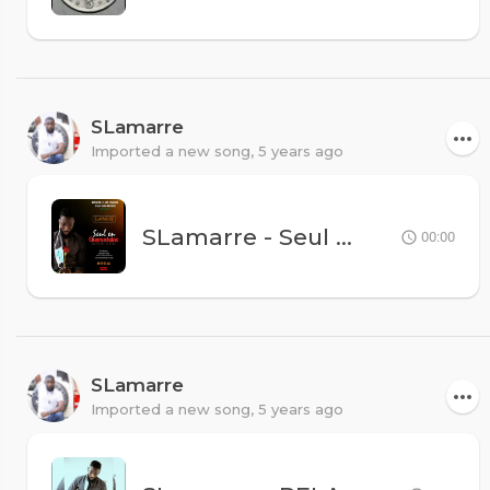
SLamarre
Imported a new song,
5 years ago
SLamarre - Seul En Quarantaine
00:00
SLamarre
Imported a new song,
5 years ago