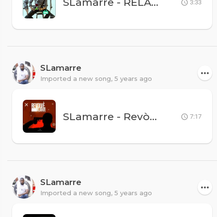
SLamarre - RELASYON M AK OU
3:33
SLamarre
Imported a new song,
5 years ago
SLamarre - Revòlvè Alanvè - Saddam & NLM
7:17
SLamarre
Imported a new song,
5 years ago