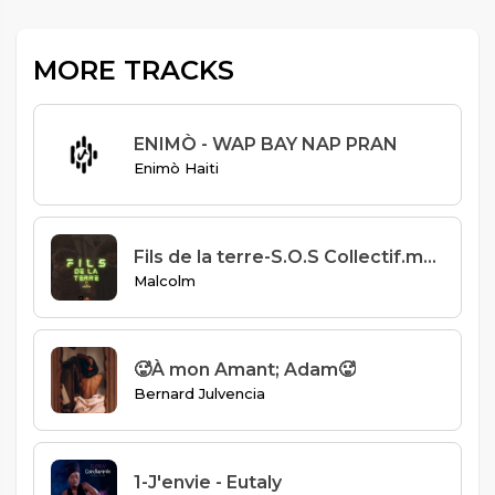
MORE TRACKS
ENIMÒ - WAP BAY NAP PRAN
Enimò Haiti
Fils de la terre-S.O.S Collectif.mp3
Malcolm
🥵À mon Amant; Adam🥵
Bernard Julvencia
1-J'envie - Eutaly