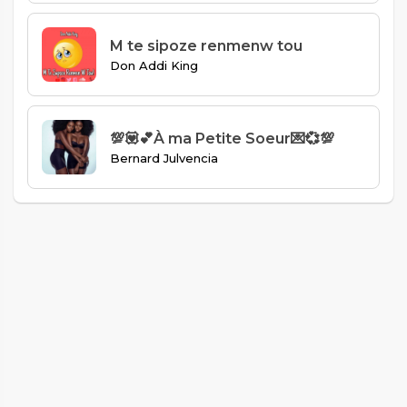
M te sipoze renmenw tou
Don Addi King
💯💟💕À ma Petite Soeur💌💞💯
Bernard Julvencia