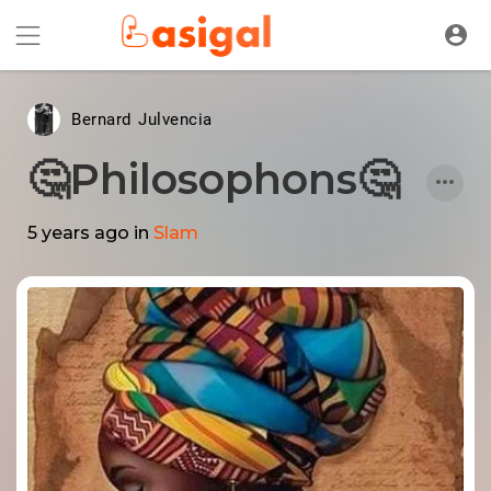
Bernard Julvencia
🤔Philosophons🤔
5 years ago
in
Slam