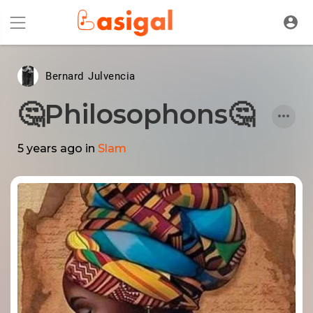
Bernard Julvencia
🤔Philosophons🤔
5 years ago
in
Slam