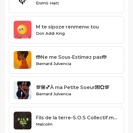
Enimò Haiti
M te sipoze renmenw tou
Don Addi King
🤲Ne me Sous-Estimez pas🤲
Bernard Julvencia
💯💟💕À ma Petite Soeur💌💞💯
Bernard Julvencia
Fils de la terre-S.O.S Collectif.mp3
Malcolm