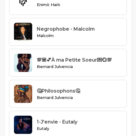
Enimò Haiti
Negrophobe - Malcolm
Malcolm
💯💟💕À ma Petite Soeur💌💞💯
Bernard Julvencia
🤔Philosophons🤔
Bernard Julvencia
1-J'envie - Eutaly
Eutaly