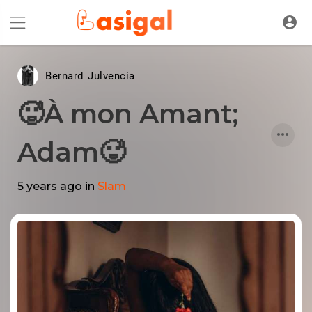
Bernard Julvencia
🥵À mon Amant;
Adam🥵
5 years ago
in
Slam