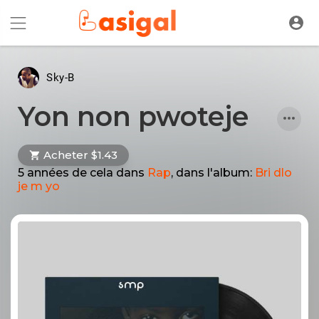
Sky-B
Yon non pwoteje
Acheter $1.43
5 années de cela
dans
Rap
, dans l'album:
Bri dlo
je m yo