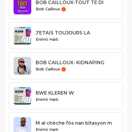
BOB CAILLOUX-TOUT TE DI
Bob Cailloux
J'ETAIS TOUJOURS LA
Enimò Haiti
BOB CAILLOUX- KIDNAPING
Bob Cailloux
BWE KLEREN W
Enimò Haiti
M al chèche fòs nan bitasyon m
Enimò Haiti