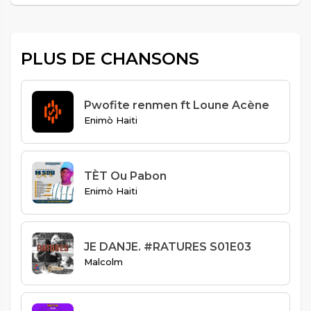
PLUS DE CHANSONS
Pwofite renmen ft Loune Acène
Enimò Haiti
TÈT Ou Pabon
Enimò Haiti
JE DANJE. #RATURES S01E03
Malcolm