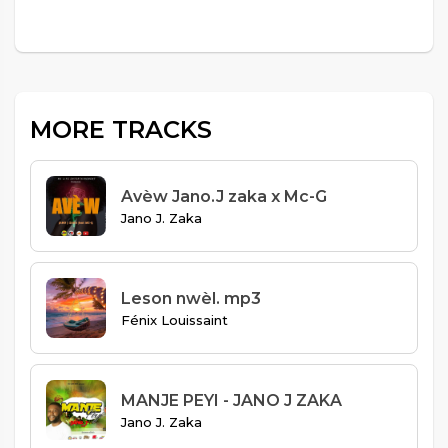
MORE TRACKS
Avèw Jano.J zaka x Mc-G
Jano J. Zaka
Leson nwèl. mp3
Fénix Louissaint
MANJE PEYI - JANO J ZAKA
Jano J. Zaka