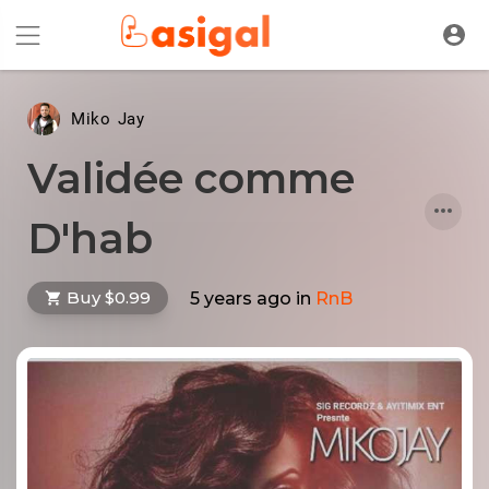
Miko Jay
Validée comme
D'hab
Buy $0.99
5 years ago
in
RnB