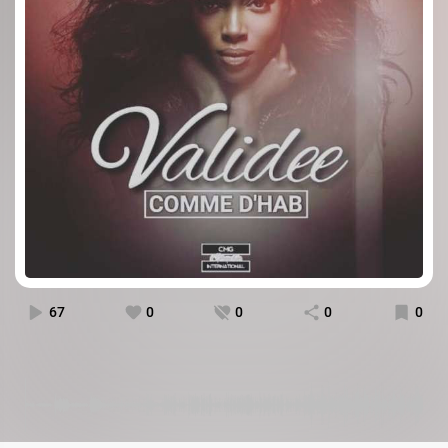
67
0
0
0
0