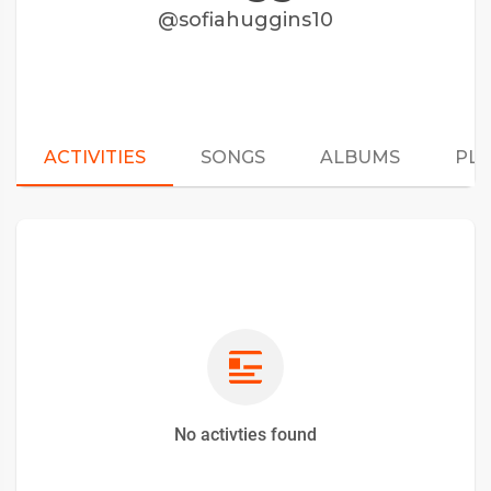
@sofiahuggins10
ACTIVITIES
SONGS
ALBUMS
PLA
No activties found