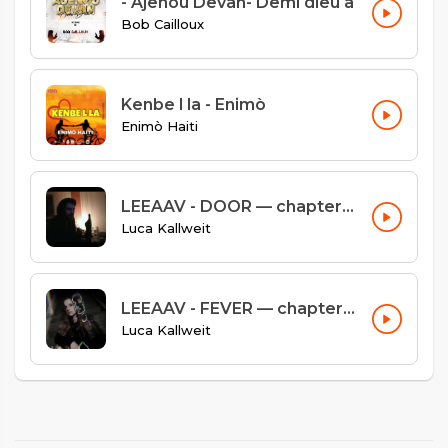
- Ajenou Devan- Demi dieu a
Bob Cailloux
Kenbe l la - Enimò
Enimò Haiti
LEEAAV - DOOR — chapter #03
Luca Kallweit
LEEAAV - FEVER — chapter #02
Luca Kallweit